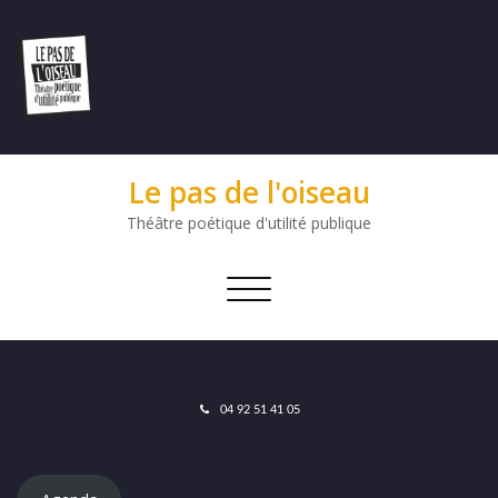
Le pas de l'oiseau
Théâtre poétique d'utilité publique
Afficher/masquer
la
navigation
04 92 51 41 05