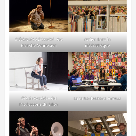
D’Éckmühl à Éckmühl
– Cie
Atelier dans la
Franche Connexion
médiathèque
Déraisonnable
– Cie
La radio des Fous Furieux
Productions du Sillon