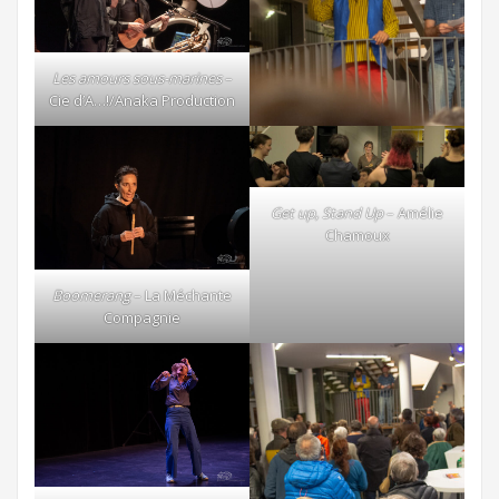
Les amours sous-marines
–
Cie d’A…!/Anaka Production
Get up, Stand Up
– Amélie
Chamoux
Boomerang
– La Méchante
Compagnie