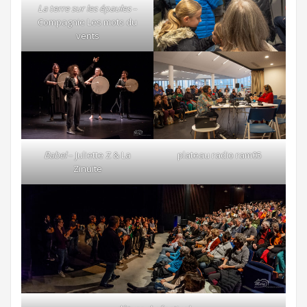
La terre sur les épaules
–
Compagnie Les mots du
vents
plateau radio ram05
Babel
– Juliette Z & La
Zinuite