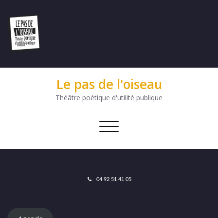
Le pas de l'oiseau
Théâtre poétique d'utilité publique
Afficher/masquer
la
navigation
04 92 51 41 05