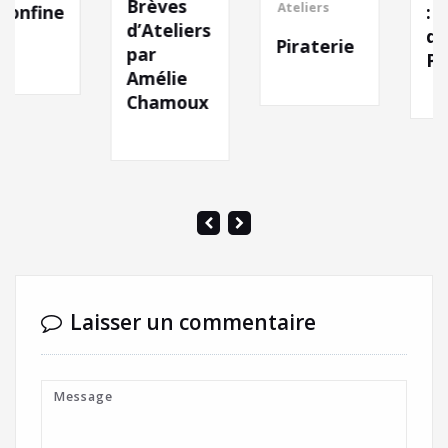
Brèves
Ateliers
: Cabaret
d’Ateliers
des Haut-
Piraterie
par
Parleurs
Amélie
Chamoux
Laisser un commentaire