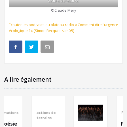
clôture du festival
©Claude Mery
Écouter les podcasts du plateau radio « Comment dire l’urgence
écologique ? »
[
S
imon Becquet-ram05]
A lire également
actions de
Parabola
terrains
Parabola