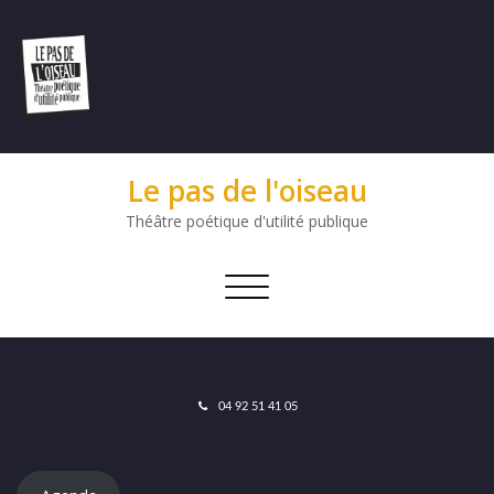
Le pas de l'oiseau
Théâtre poétique d'utilité publique
Afficher/masquer
la
navigation
04 92 51 41 05