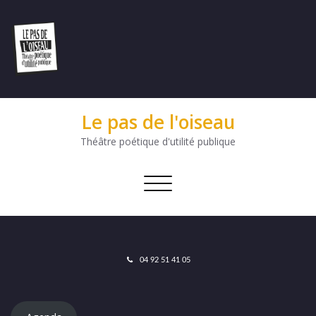
Le pas de l'oiseau
Théâtre poétique d'utilité publique
Afficher/masquer
la
navigation
04 92 51 41 05