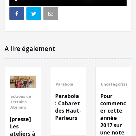
A lire également
Parabola
Uncategorized
Parabola
Pour
ctions de
errains
: Cabaret
commenc
R
teliers
a
des Haut-
er cette
t
Parleurs
année
presse]
2017 sur
C
es
une note
a
teliers à