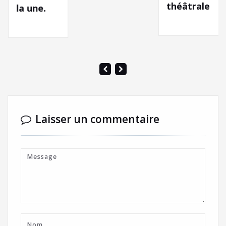
théâtrale
C
a une.
[
v
b
t
#
Laisser un commentaire