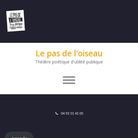
Le pas de l'oiseau
Théâtre poétique d'utilité publique
Afficher/masquer
la
navigation
04 92 51 41 05