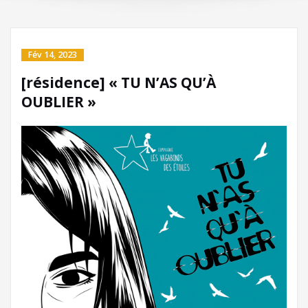
Fév 14, 2023
[résidence] « TU N’AS QU’À
OUBLIER »