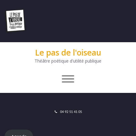
Le pas de l'oiseau
Théâtre poétique d'utilité publique
Afficher/masquer
la
navigation
04 92 51 41 05