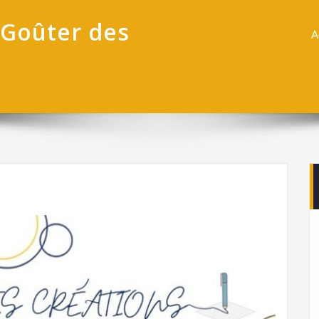
« Goûter des
A