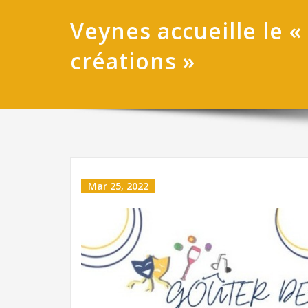
Veynes accueille le 
créations »
Mar 25, 2022