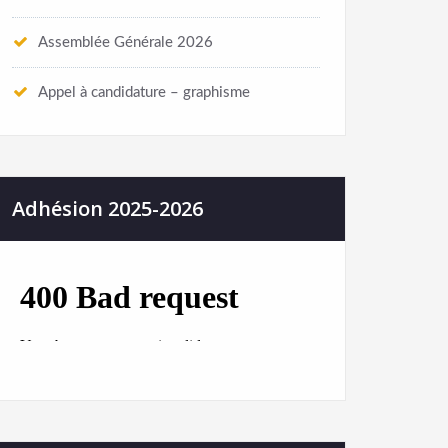
Assemblée Générale 2026
Appel à candidature – graphisme
Adhésion 2025-2026
actions
Repré
!