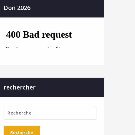
Don 2026
Ateliers
[12 juin] Spectacle MJC de
Veynes
rechercher