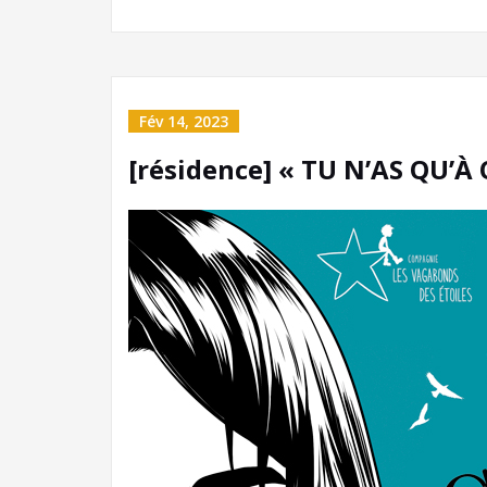
Fév 14, 2023
[résidence] « TU N’AS QU’À