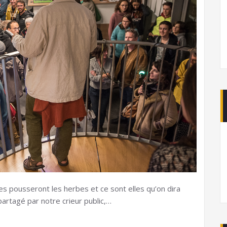
nes pousseront les herbes et ce sont elles qu’on dira
artagé par notre crieur public,…