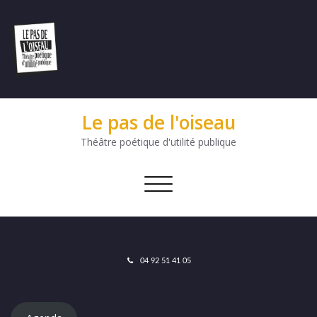
Le pas de l'oiseau
Théâtre poétique d'utilité publique
Afficher/masquer
la
navigation
04 92 51 41 05