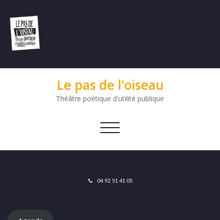
Le pas de l'oiseau
Théâtre poétique d'utilité publique
Afficher/masquer
la
navigation
04 92 51 41 05