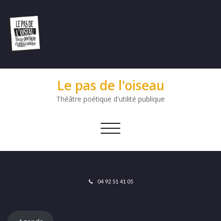
Le pas de l'oiseau
Théâtre poétique d'utilité publique
Afficher/masquer
la
navigation
04 92 51 41 05