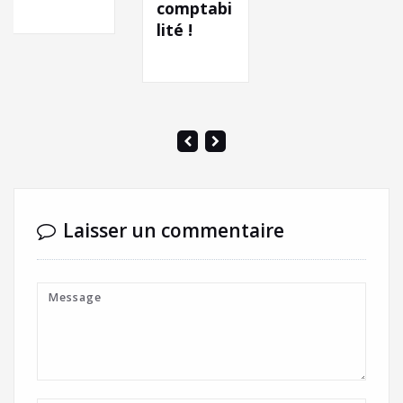
N’AS
comptabi
QU’À
lité !
OUBLIE
»
Laisser un commentaire