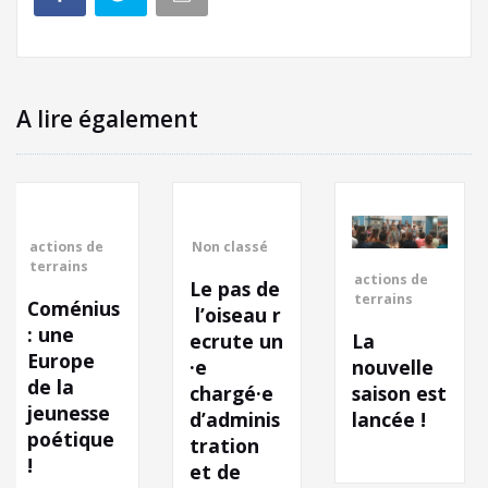
A lire également
Non classé
actions de
Le pas de
terrains
us
l’oiseau r
La
ecrute un
nouvelle
·e
programm
saison est
chargé·e
résidence
e
lancée !
d’adminis
e
[résiden
tration
e] « TU
et de