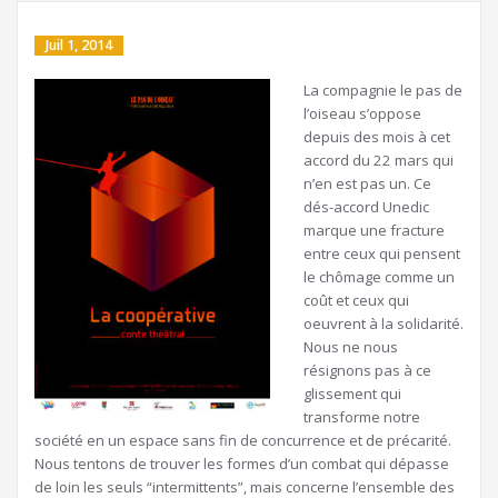
Juil 1, 2014
La compagnie le pas de
l’oiseau s’oppose
depuis des mois à cet
accord du 22 mars qui
n’en est pas un. Ce
dés-accord Unedic
marque une fracture
entre ceux qui pensent
le chômage comme un
coût et ceux qui
oeuvrent à la solidarité.
Nous ne nous
résignons pas à ce
glissement qui
transforme notre
société en un espace sans fin de concurrence et de précarité.
Nous tentons de trouver les formes d’un combat qui dépasse
de loin les seuls “intermittents”, mais concerne l’ensemble des