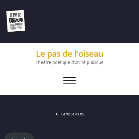
Le pas de l'oiseau
Théâtre poétique d'utilité publique
Afficher/masquer
la
navigation
04 92 51 41 05