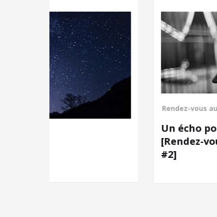
Rendez-vous au bout du tunnel
Un écho pour aujourd’hui
[Rendez-vous au bout du tunne
#2]