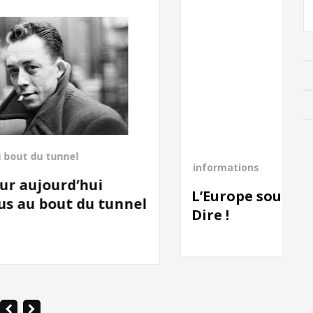
informations
L’Europe soutient la Fureur de
l
Dire !