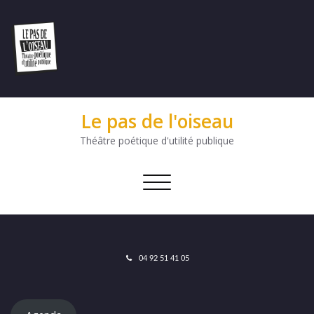
Le pas de l'oiseau
Théâtre poétique d'utilité publique
Afficher/masquer
la
navigation
04 92 51 41 05