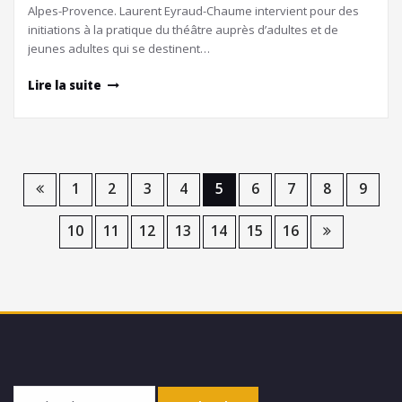
Alpes-Provence. Laurent Eyraud-Chaume intervient pour des
initiations à la pratique du théâtre auprès d’adultes et de
jeunes adultes qui se destinent…
Lire la suite
1
2
3
4
5
6
7
8
9
10
11
12
13
14
15
16