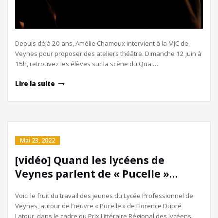
Depuis déjà 20 ans, Amélie Chamoux intervient à la MJC de
Veynes pour proposer des ateliers théâtre. Dimanche 12 juin à
15h, retrouvez les élèves sur la scène du Quai…
Lire la suite
Mai 23, 2022
[vidéo] Quand les lycéens de
Veynes parlent de « Pucelle »…
Voici le fruit du travail des jeunes du Lycée Professionnel de
Veynes, autour de l’œuvre « Pucelle » de Florence Dupré
Latour, dans le cadre du Prix Littéraire Régional des lycéens.