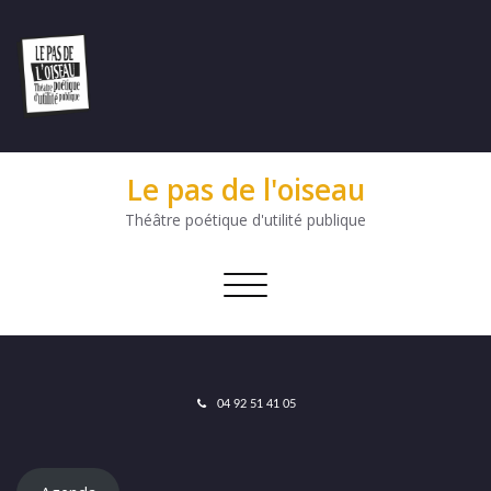
Le pas de l'oiseau
Théâtre poétique d'utilité publique
Afficher/masquer
la
navigation
04 92 51 41 05