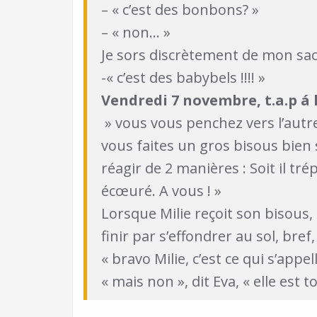
– « c’est des bonbons? »
– « non… »
Je sors discrètement de mon sac
-« c’est des babybels !!!! »
Vendredi 7 novembre, t.a.p á 
» vous vous penchez vers l’autre
vous faites un gros bisous bien 
réagir de 2 manières : Soit il tr
écœuré. A vous ! »
Lorsque Milie reçoit son bisous,
finir par s’effondrer au sol, br
« bravo Milie, c’est ce qui s’app
« mais non », dit Eva, « elle es