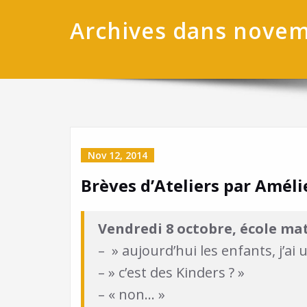
Archives dans nove
Nov 12, 2014
Brèves d’Ateliers par Amé
Vendredi 8 octobre, école mat
– » aujourd’hui les enfants, j’a
– » c’est des Kinders ? »
– « non… »