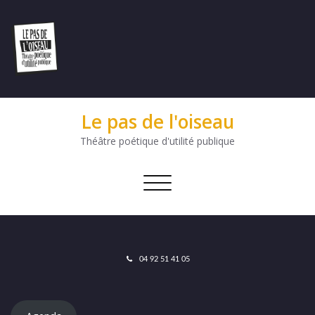
Le pas de l'oiseau
Théâtre poétique d'utilité publique
Afficher/masquer
la
navigation
04 92 51 41 05