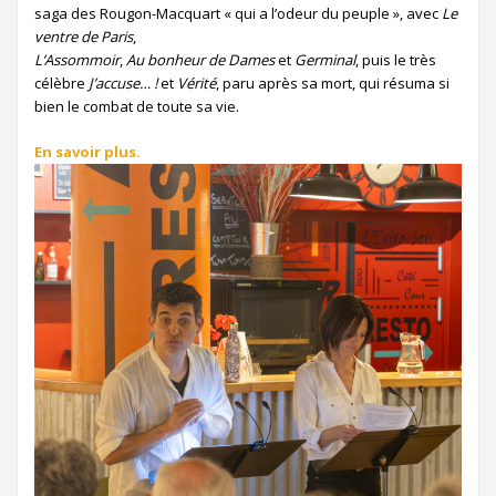
saga des Rougon-Macquart « qui a l’odeur du peuple », avec
Le
ventre de Paris
,
L’Assommoir
,
Au bonheur de Dames
et
Germinal
, puis le très
célèbre
J’accuse… !
et
Vérité
, paru après sa mort, qui résuma si
bien le combat de toute sa vie.
En savoir plus.