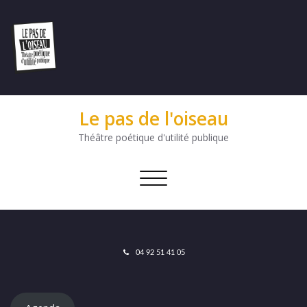
Le pas de l'oiseau
Théâtre poétique d'utilité publique
Afficher/masquer
la
navigation
04 92 51 41 05