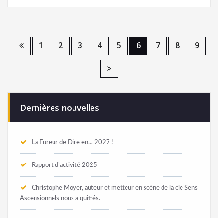
1
2
3
4
5
6
7
8
9
Dernières nouvelles
La Fureur de Dire en… 2027 !
Rapport d’activité 2025
Christophe Moyer, auteur et metteur en scène de la cie Sens
Ascensionnels nous a quittés.