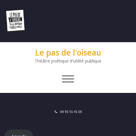
Le pas de l'oiseau
Théâtre poétique d'utilité publique
Afficher/masquer
la
navigation
04 92 51 41 05