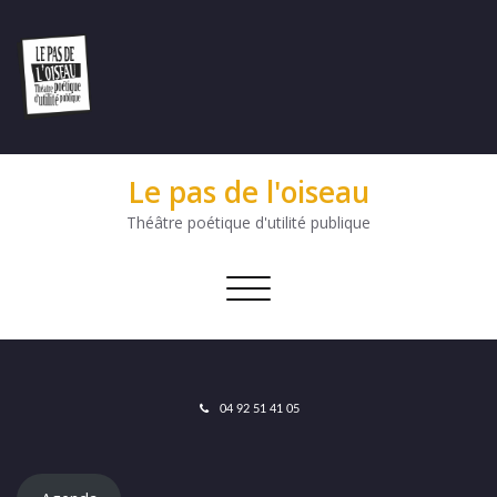
Le pas de l'oiseau
Théâtre poétique d'utilité publique
Afficher/masquer
la
navigation
04 92 51 41 05