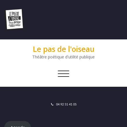
Le pas de l'oiseau
Théâtre poétique d'utilité publique
Afficher/masquer
la
navigation
04 92 51 41 05