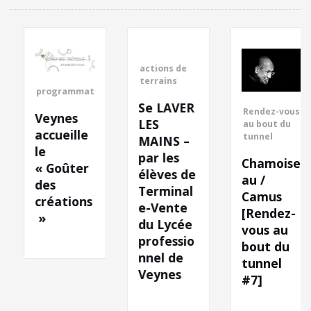
actions de
terrains
programmation
Se LAVER
Rendez-vous
Veynes
LES
au bout du
accueille
tunnel
MAINS –
le
par les
Chamoise
« Goûter
élèves de
au /
des
Terminal
Camus
créations
e-Vente
[Rendez-
»
du Lycée
vous au
professio
bout du
nnel de
tunnel
Veynes
#7]