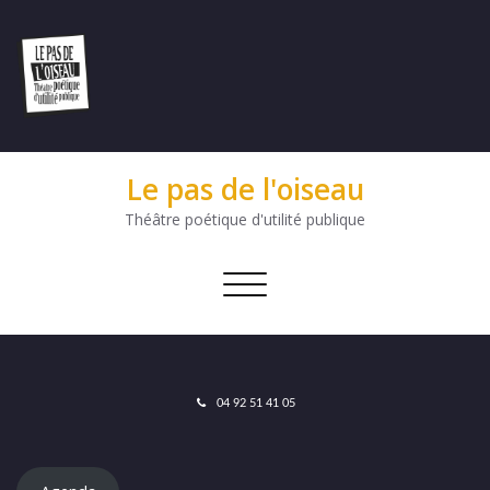
Le pas de l'oiseau
Théâtre poétique d'utilité publique
Afficher/masquer
la
navigation
04 92 51 41 05