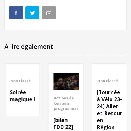
A lire également
Non classé
Non classé
Soirée
[Tournée
actions de
magique !
à Vélo 23-
terrains
24] Aller
programmation
et Retour
[bilan
en
FDD 22]
Région