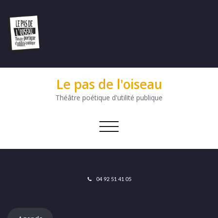
Le pas de l'oiseau
Théâtre poétique d'utilité publique
Afficher/masquer
la
navigation
04 92 51 41 05