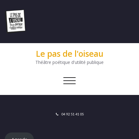
Le pas de l'oiseau
Théâtre poétique d'utilité publique
Afficher/masquer
la
navigation
04 92 51 41 05