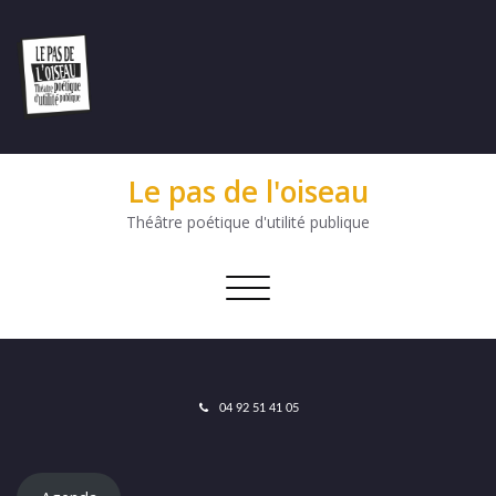
Le pas de l'oiseau
Théâtre poétique d'utilité publique
Afficher/masquer
la
navigation
04 92 51 41 05