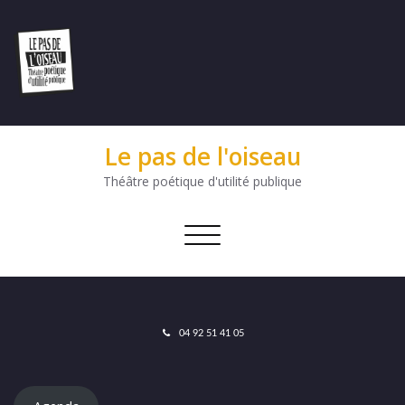
Le pas de l'oiseau
Théâtre poétique d'utilité publique
Afficher/masquer
la
navigation
04 92 51 41 05