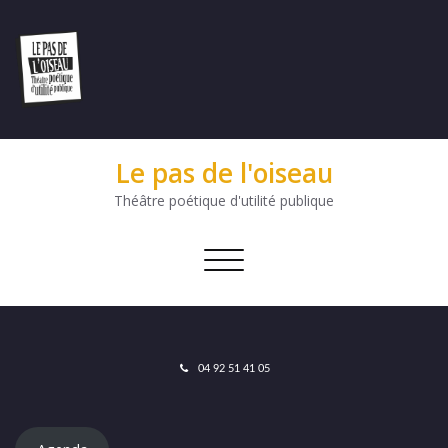
Le pas de l'oiseau
Théâtre poétique d'utilité publique
Afficher/masquer
la
navigation
04 92 51 41 05