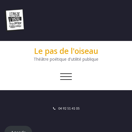
Le pas de l'oiseau
Théâtre poétique d'utilité publique
Afficher/masquer
la
navigation
04 92 51 41 05