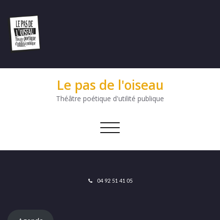
Le pas de l'oiseau
Théâtre poétique d'utilité publique
Afficher/masquer
la
navigation
04 92 51 41 05