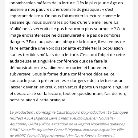
innombrables méfaits de la lecture. Dès le plus jeune âge on
assène à nos pauvres chérubins le dogmatique : « c’est
important de lire ». On nous fait miroiter la lecture comme le
sésame qui nous ouvrira les portes d’une vie meilleure. La
réalité ne s’avérerait elle pas beaucoup plus sournoise ? Cette
image enchanteresse ne dissimulerait elle pas de sombres
dangers ? Face au puissant lobby de la lecture, il est temps de
faire entendre une voix dissonante et d’alerter la population
sur les terribles méfaits de la lecture. C’est tout l’objet de cette
audacieuse et singulière conférence qui ose faire la
démonstration de sa dimension nocive et hautement
subversive. Sous la forme d’une conférence décalée, ce
spectacle joue à présenter les « dangers » de la lecture pour
laisser deviner, en creux, ses vertus. Il porte un regard singulier
et désacralisé sur la lecture, tout en questionnant, l’air de rien,
notre relation à cette pratique.
La production : Compagnie Caus’toujours Co production : La Canopée
(Ruffec) ALCA (Agence Livre Cinéma Audiovisuel en Nouvelle-
Aquitaine) OARA (Office Artistique de la Région Nouvelle-Aquitaine)
DRAC Nouvelle Aquitaine Conseil Régional Nouvelle-Aquitaine Ville
de NIORT Conseil Départemental des Deux-Sèvres Soutiens /