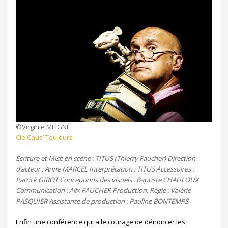
©Virginie MEIGNÉ
Cie Caus’ Toujours
Écriture et Mise en scène : TITUS (Thierry Faucher) Direction
d’acteur : Anne MARCEL Interprétation : TITUS Accessoires :
Patrick GIROT Conceptions des visuels : Baptiste CHAULOUX
Communication : Alix FAUCHER Production, Régie : Valérie
PASQUIER Assistante de production : Pauline BONTEMPS
Enfin une conférence qui a le courage de dénoncer les