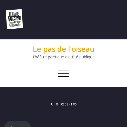
Le pas de l'oiseau
Théâtre poétique d'utilité publique
Afficher/masquer
la
navigation
04 92 51 41 05