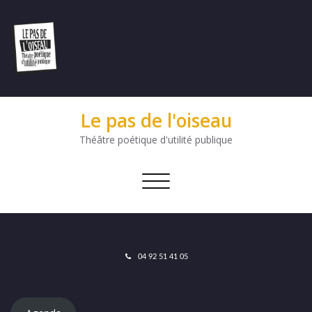
Le pas de l'oiseau
Théâtre poétique d'utilité publique
Afficher/masquer
la
navigation
04 92 51 41 05