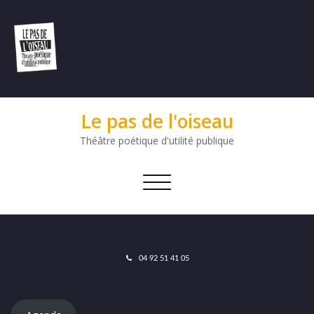
Le pas de l'oiseau
Théâtre poétique d'utilité publique
Afficher/masquer
la
navigation
04 92 51 41 05