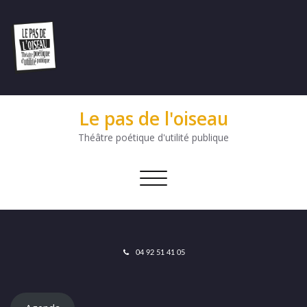
Le pas de l'oiseau
Théâtre poétique d'utilité publique
Afficher/masquer
la
navigation
04 92 51 41 05